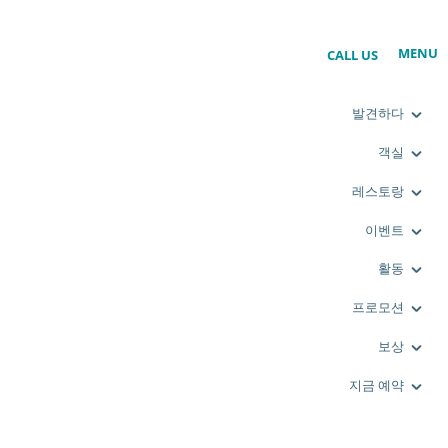
MENU
CALL US
발견하다
객실
레스토랑
이벤트
활동
프로모션
보상
지금 예약