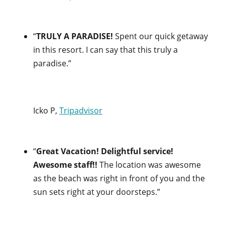
“
TRULY A PARADISE!
Spent our quick getaway
in this resort. I can say that this truly a
paradise.”
Icko P,
Tripadvisor
“
Great Vacation! Delightful service!
Awesome staff!!
The location was awesome
as the beach was right in front of you and the
sun sets right at your doorsteps.”