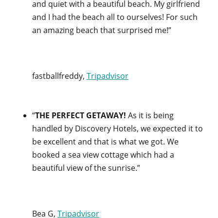
and quiet with a beautiful beach. My girlfriend
and I had the beach all to ourselves! For such
an amazing beach that surprised me!”
fastballfreddy,
Tripadvisor
“
THE PERFECT GETAWAY!
As it is being
handled by Discovery Hotels, we expected it to
be excellent and that is what we got. We
booked a sea view cottage which had a
beautiful view of the sunrise.”
Bea G,
Tripadvisor