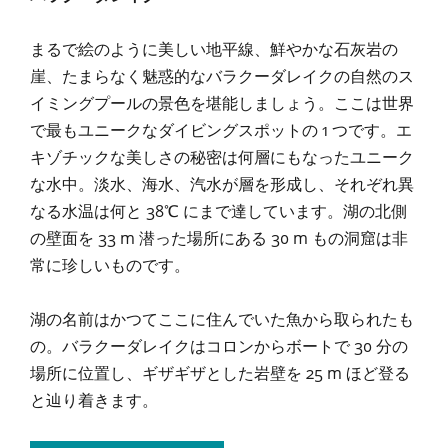
まるで絵のように美しい地平線、鮮やかな石灰岩の
崖、たまらなく魅惑的なバラクーダレイクの自然のス
イミングプールの景色を堪能しましょう。ここは世界
で最もユニークなダイビングスポットの 1 つです。エ
キゾチックな美しさの秘密は何層にもなったユニーク
な水中。淡水、海水、汽水が層を形成し、それぞれ異
なる水温は何と 38℃ にまで達しています。湖の北側
の壁面を 33 m 潜った場所にある 30 m もの洞窟は非
常に珍しいものです。
湖の名前はかつてここに住んでいた魚から取られたも
の。バラクーダレイクはコロンからボートで 30 分の
場所に位置し、ギザギザとした岩壁を 25 m ほど登る
と辿り着きます。